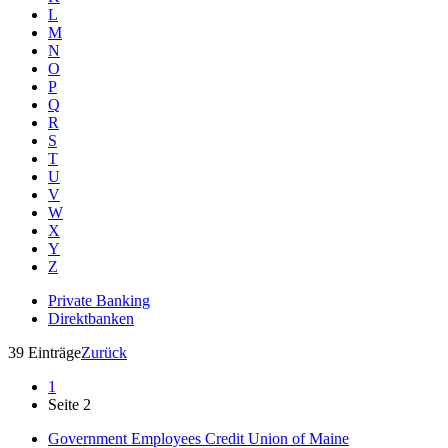
L
M
N
O
P
Q
R
S
T
U
V
W
X
Y
Z
Private Banking
Direktbanken
39 Einträge
Zurück
1
Seite 2
Government Employees Credit Union of Maine