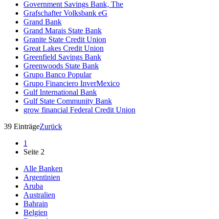
Government Savings Bank, The
Grafschafter Volksbank eG
Grand Bank
Grand Marais State Bank
Granite State Credit Union
Great Lakes Credit Union
Greenfield Savings Bank
Greenwoods State Bank
Grupo Banco Popular
Grupo Financiero InverMexico
Gulf International Bank
Gulf State Community Bank
grow financial Federal Credit Union
39 Einträge
Zurück
1
Seite 2
Alle Banken
Argentinien
Aruba
Australien
Bahrain
Belgien