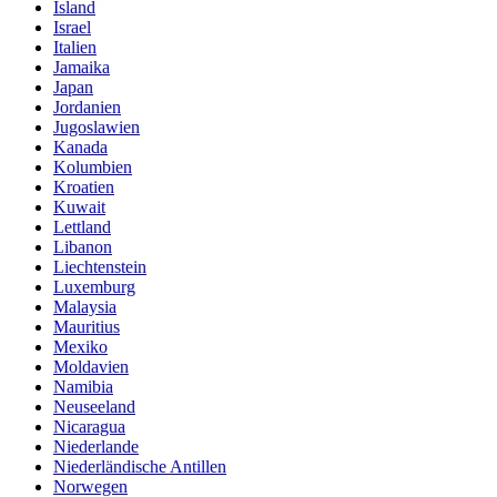
Island
Israel
Italien
Jamaika
Japan
Jordanien
Jugoslawien
Kanada
Kolumbien
Kroatien
Kuwait
Lettland
Libanon
Liechtenstein
Luxemburg
Malaysia
Mauritius
Mexiko
Moldavien
Namibia
Neuseeland
Nicaragua
Niederlande
Niederländische Antillen
Norwegen