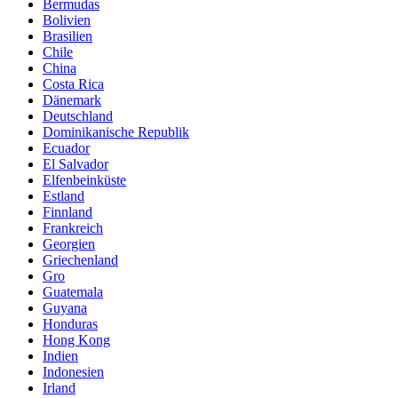
Bermudas
Bolivien
Brasilien
Chile
China
Costa Rica
Dänemark
Deutschland
Dominikanische Republik
Ecuador
El Salvador
Elfenbeinküste
Estland
Finnland
Frankreich
Georgien
Griechenland
Gro
Guatemala
Guyana
Honduras
Hong Kong
Indien
Indonesien
Irland