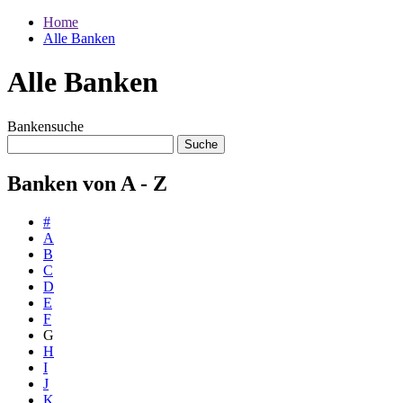
Home
Alle Banken
Alle Banken
Bankensuche
Banken von A - Z
#
A
B
C
D
E
F
G
H
I
J
K