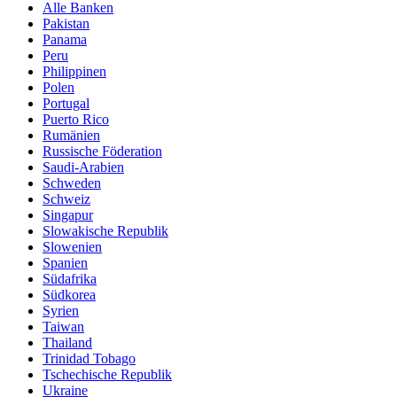
Alle Banken
Pakistan
Panama
Peru
Philippinen
Polen
Portugal
Puerto Rico
Rumänien
Russische Föderation
Saudi-Arabien
Schweden
Schweiz
Singapur
Slowakische Republik
Slowenien
Spanien
Südafrika
Südkorea
Syrien
Taiwan
Thailand
Trinidad Tobago
Tschechische Republik
Ukraine