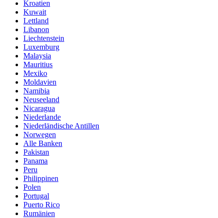
Kroatien
Kuwait
Lettland
Libanon
Liechtenstein
Luxemburg
Malaysia
Mauritius
Mexiko
Moldavien
Namibia
Neuseeland
Nicaragua
Niederlande
Niederländische Antillen
Norwegen
Alle Banken
Pakistan
Panama
Peru
Philippinen
Polen
Portugal
Puerto Rico
Rumänien