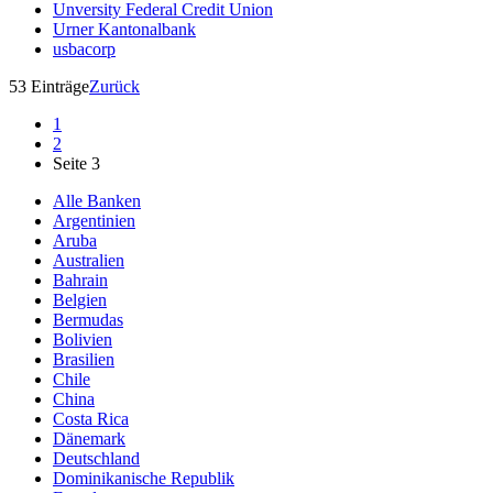
Unversity Federal Credit Union
Urner Kantonalbank
usbacorp
53 Einträge
Zurück
1
2
Seite 3
Alle Banken
Argentinien
Aruba
Australien
Bahrain
Belgien
Bermudas
Bolivien
Brasilien
Chile
China
Costa Rica
Dänemark
Deutschland
Dominikanische Republik