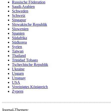
Russische Föderation
Saudi-Arabien
Schweden
Schweiz
Singapur
Slowakische Republik
Slowenien
Spanien
Südafrika
Südkorea
Syrien
Taiwan
Thailand
Trinidad Tobago
Tschechische Republik
Ukraine
Ungarn
Uruguay
USA
Vereinigtes Königreich
Zypern
Journal-Themen: