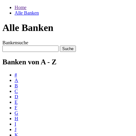
Home
Alle Banken
Alle Banken
Bankensuche
Banken von A - Z
#
A
B
C
D
E
F
G
H
I
J
K