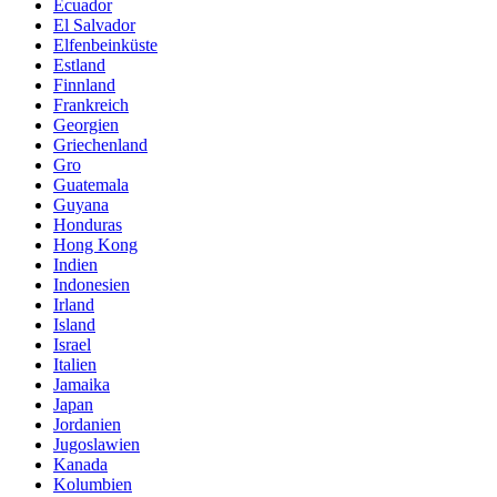
Ecuador
El Salvador
Elfenbeinküste
Estland
Finnland
Frankreich
Georgien
Griechenland
Gro
Guatemala
Guyana
Honduras
Hong Kong
Indien
Indonesien
Irland
Island
Israel
Italien
Jamaika
Japan
Jordanien
Jugoslawien
Kanada
Kolumbien