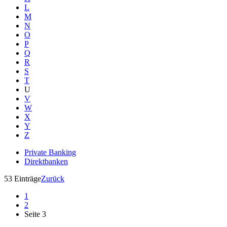
L
M
N
O
P
Q
R
S
T
U
V
W
X
Y
Z
Private Banking
Direktbanken
53 Einträge
Zurück
1
2
Seite 3