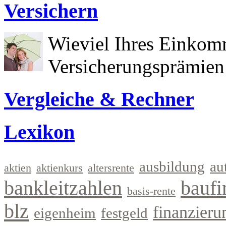
Versichern
Wieviel Ihres Einkom
Versicherungsprämien 
Vergleiche & Rechner
Lexikon
ausbildung
au
aktien
aktienkurs
altersrente
bankleitzahlen
baufi
basis-rente
blz
finanzieru
eigenheim
festgeld