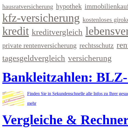
hypothek
immobilienkau
hausratversicherung
kfz-versicherung
kostenloses girok
kredit
lebensve
kreditvergleich
ren
private rentenversicherung
rechtsschutz
tagesgeldvergleich
versicherung
Bankleitzahlen: BLZ
Finden Sie in Sekundenschnelle alle Infos zu Ihrer ges
mehr
Vergleiche & Rechne