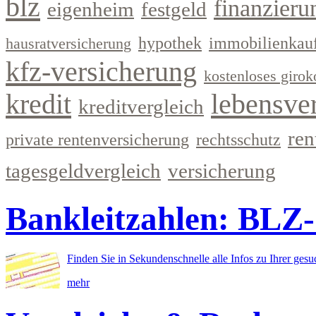
blz
finanzieru
eigenheim
festgeld
hypothek
immobilienkau
hausratversicherung
kfz-versicherung
kostenloses girok
kredit
lebensve
kreditvergleich
ren
private rentenversicherung
rechtsschutz
tagesgeldvergleich
versicherung
Bankleitzahlen: BLZ
Finden Sie in Sekundenschnelle alle Infos zu Ihrer ges
mehr