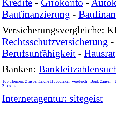
Kredite
-
Girokonto
-
Autok
Baufinanzierung
-
Baufinan
Versicherungsvergleiche: K
Rechtsschutzversicherung
Berufsunfähigkeit
-
Hausrat
Banken:
Bankleitzahlensuc
Top Themen
:
Zinsvergleiche
Hypotheken Vergleich
-
Bank Zinsen
-
Zinssatz
Internetagentur: sitegeist