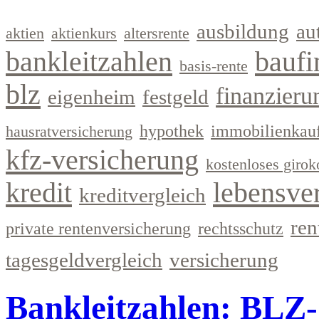
ausbildung
au
aktien
aktienkurs
altersrente
bankleitzahlen
baufi
basis-rente
blz
finanzieru
eigenheim
festgeld
hypothek
immobilienkau
hausratversicherung
kfz-versicherung
kostenloses girok
kredit
lebensve
kreditvergleich
ren
private rentenversicherung
rechtsschutz
tagesgeldvergleich
versicherung
Bankleitzahlen: BLZ