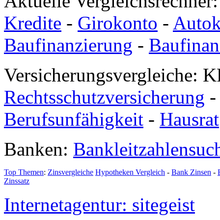
Aktuelle Vergleichsrechner
Kredite
-
Girokonto
-
Autok
Baufinanzierung
-
Baufinan
Versicherungsvergleiche: K
Rechtsschutzversicherung
Berufsunfähigkeit
-
Hausrat
Banken:
Bankleitzahlensuc
Top Themen
:
Zinsvergleiche
Hypotheken Vergleich
-
Bank Zinsen
-
Zinssatz
Internetagentur: sitegeist