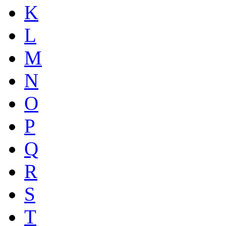
K
L
M
N
O
P
Q
R
S
T