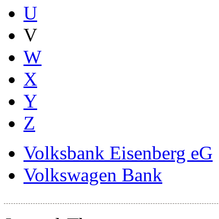
U
V
W
X
Y
Z
Volksbank Eisenberg eG
Volkswagen Bank