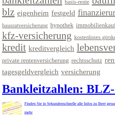
bankleitzahlen
baufi
basis-rente
blz
finanzieru
eigenheim
festgeld
hypothek
immobilienkau
hausratversicherung
kfz-versicherung
kostenloses girok
kredit
lebensve
kreditvergleich
ren
private rentenversicherung
rechtsschutz
tagesgeldvergleich
versicherung
Bankleitzahlen: BLZ
Finden Sie in Sekundenschnelle alle Infos zu Ihrer ges
mehr