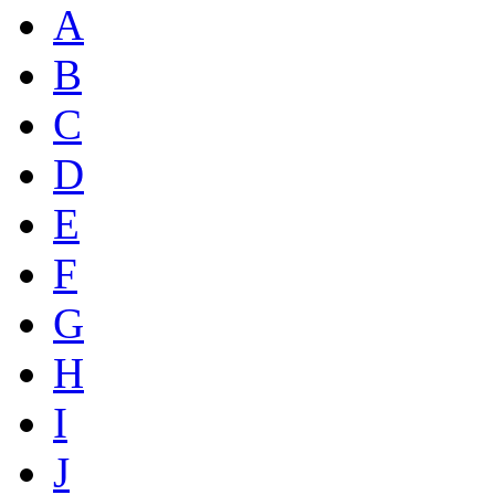
A
B
C
D
E
F
G
H
I
J