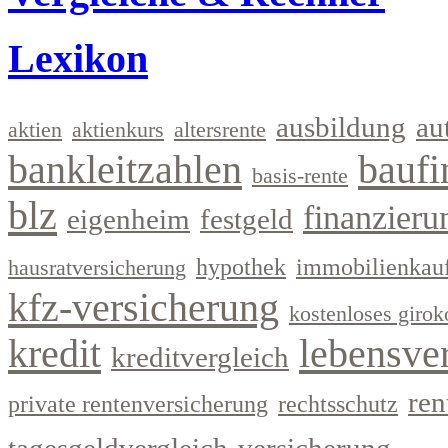
Lexikon
ausbildung
au
aktien
aktienkurs
altersrente
bankleitzahlen
baufi
basis-rente
blz
finanzieru
eigenheim
festgeld
hypothek
immobilienkau
hausratversicherung
kfz-versicherung
kostenloses girok
kredit
lebensve
kreditvergleich
ren
private rentenversicherung
rechtsschutz
tagesgeldvergleich
versicherung