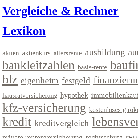
Vergleiche & Rechner
Lexikon
ausbildung
au
aktien
aktienkurs
altersrente
bankleitzahlen
baufi
basis-rente
blz
finanzieru
eigenheim
festgeld
hypothek
immobilienkau
hausratversicherung
kfz-versicherung
kostenloses girok
kredit
lebensve
kreditvergleich
ren
private rentenversicherung
rechtsschutz