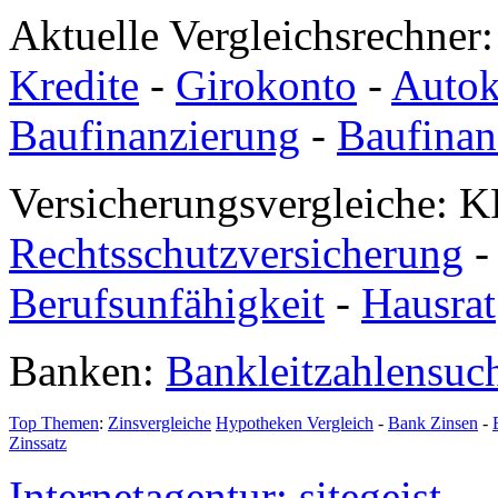
Aktuelle Vergleichsrechner
Kredite
-
Girokonto
-
Autok
Baufinanzierung
-
Baufinan
Versicherungsvergleiche: K
Rechtsschutzversicherung
Berufsunfähigkeit
-
Hausrat
Banken:
Bankleitzahlensuc
Top Themen
:
Zinsvergleiche
Hypotheken Vergleich
-
Bank Zinsen
-
Zinssatz
Internetagentur: sitegeist