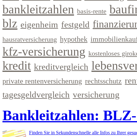
bankleitzahlen
baufi
basis-rente
blz
finanzieru
eigenheim
festgeld
hypothek
immobilienkau
hausratversicherung
kfz-versicherung
kostenloses girok
kredit
lebensve
kreditvergleich
ren
private rentenversicherung
rechtsschutz
tagesgeldvergleich
versicherung
Bankleitzahlen: BLZ
Finden Sie in Sekundenschnelle alle Infos zu Ihrer ges