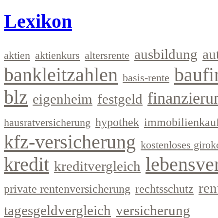
Lexikon
ausbildung
au
aktien
aktienkurs
altersrente
bankleitzahlen
baufi
basis-rente
blz
finanzieru
eigenheim
festgeld
hypothek
immobilienkau
hausratversicherung
kfz-versicherung
kostenloses girok
kredit
lebensve
kreditvergleich
ren
private rentenversicherung
rechtsschutz
tagesgeldvergleich
versicherung