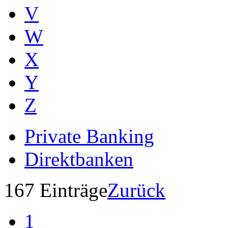
V
W
X
Y
Z
Private Banking
Direktbanken
167 Einträge
Zurück
1