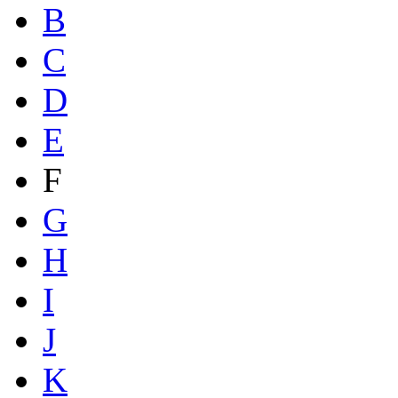
B
C
D
E
F
G
H
I
J
K