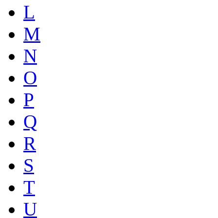
L
M
N
O
P
Q
R
S
T
U