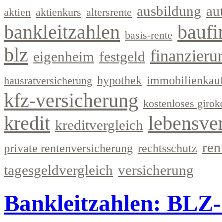
ausbildung
au
aktien
aktienkurs
altersrente
bankleitzahlen
baufi
basis-rente
blz
finanzieru
eigenheim
festgeld
hypothek
immobilienkau
hausratversicherung
kfz-versicherung
kostenloses girok
kredit
lebensve
kreditvergleich
ren
private rentenversicherung
rechtsschutz
tagesgeldvergleich
versicherung
Bankleitzahlen: BLZ