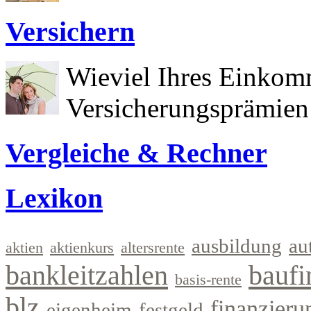
Versichern
Wieviel Ihres Einkom
Versicherungsprämien 
Vergleiche & Rechner
Lexikon
ausbildung
au
aktien
aktienkurs
altersrente
bankleitzahlen
baufi
basis-rente
blz
finanzieru
eigenheim
festgeld