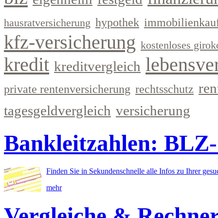
hypothek
immobilienkau
hausratversicherung
kfz-versicherung
kostenloses girok
kredit
lebensve
kreditvergleich
ren
private rentenversicherung
rechtsschutz
tagesgeldvergleich
versicherung
Bankleitzahlen: BLZ
Finden Sie in Sekundenschnelle alle Infos zu Ihrer ges
mehr
Vergleiche & Rechne