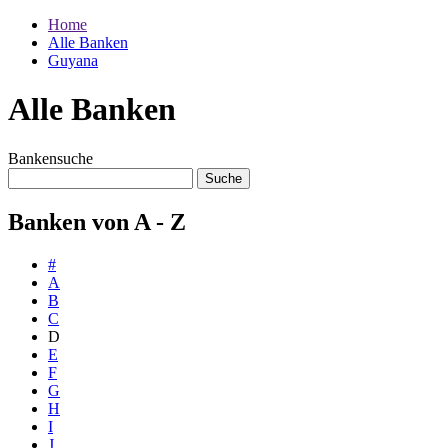
Home
Alle Banken
Guyana
Alle Banken
Bankensuche
Banken von A - Z
#
A
B
C
D
E
F
G
H
I
J