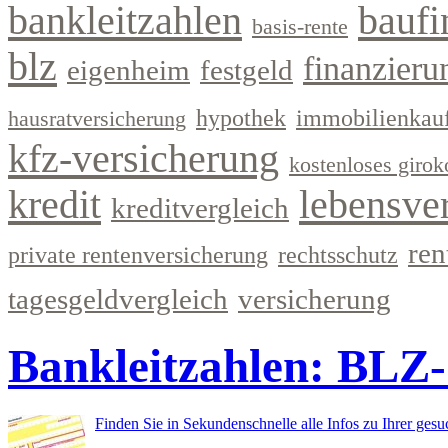
bankleitzahlen
baufi
basis-rente
blz
finanzieru
eigenheim
festgeld
hypothek
immobilienkau
hausratversicherung
kfz-versicherung
kostenloses girok
kredit
lebensve
kreditvergleich
ren
private rentenversicherung
rechtsschutz
tagesgeldvergleich
versicherung
Bankleitzahlen: BLZ
Finden Sie in Sekundenschnelle alle Infos zu Ihrer ges