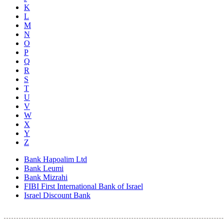
K
L
M
N
O
P
Q
R
S
T
U
V
W
X
Y
Z
Bank Hapoalim Ltd
Bank Leumi
Bank Mizrahi
FIBI First International Bank of Israel
Israel Discount Bank