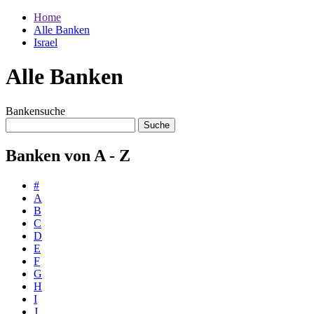
Home
Alle Banken
Israel
Alle Banken
Bankensuche
Banken von A - Z
#
A
B
C
D
E
F
G
H
I
J