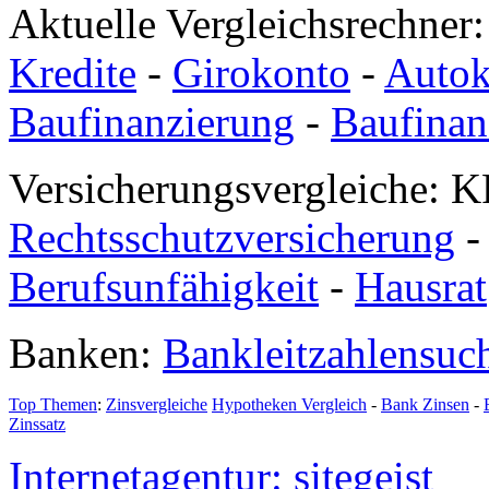
Aktuelle Vergleichsrechner
Kredite
-
Girokonto
-
Autok
Baufinanzierung
-
Baufinan
Versicherungsvergleiche: K
Rechtsschutzversicherung
Berufsunfähigkeit
-
Hausrat
Banken:
Bankleitzahlensuc
Top Themen
:
Zinsvergleiche
Hypotheken Vergleich
-
Bank Zinsen
-
Zinssatz
Internetagentur: sitegeist