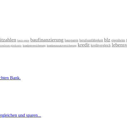
itzahlen
baufinanzierung
blz
bausparen
berufsunfähigkeit
eigenheim
basis-rente
kredit
lebens
kreditvergleich
krankenversicherung
krankenzusatzversicherung
stenloses girokonto
uchten Bank.
rgleichen und sparen...