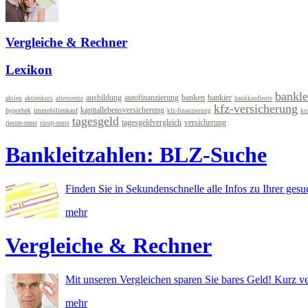
Vergleiche & Rechner
Lexikon
bankle
ausbildung
autofinanzierung
banken
bankier
aktien
aktienkurs
altersrente
bankkaufleute
kfz-versicherung
kapitallebensversicherung
hypothek
immobilienkauf
kfz-finanzierung
ko
tagesgeld
tagesgeldvergleich
versicherung
riester-rente
rürup-rente
Bankleitzahlen: BLZ-Suche
Finden Sie in Sekundenschnelle alle Infos zu Ihrer ges
mehr
Vergleiche & Rechner
Mit unseren Vergleichen sparen Sie bares Geld! Kurz ve
mehr