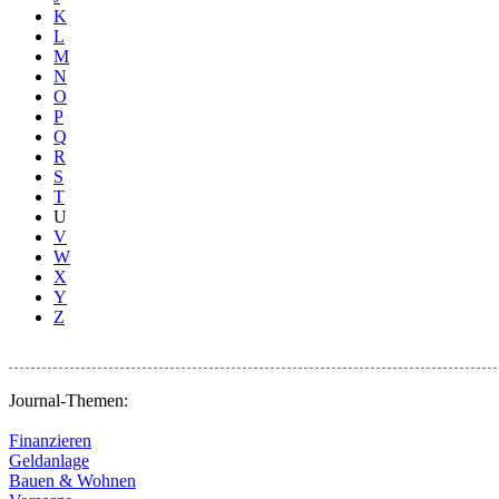
K
L
M
N
O
P
Q
R
S
T
U
V
W
X
Y
Z
Journal-Themen:
Finanzieren
Geldanlage
Bauen & Wohnen