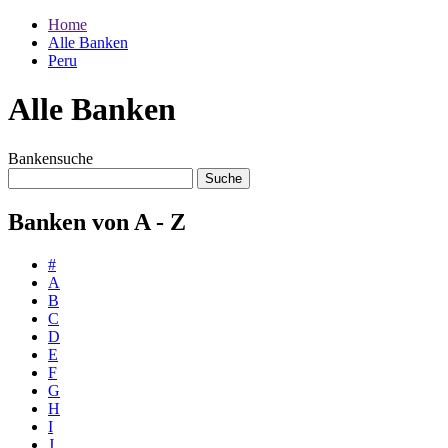
Home
Alle Banken
Peru
Alle Banken
Bankensuche
Banken von A - Z
#
A
B
C
D
E
F
G
H
I
J