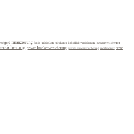
finanzierung
festgeld
geldanlage
girokonto
fonds
haftpflichtversicherung
hausratversicherung
versicherung
private krankenversicherung
rente
private rentenversicherung
rechtsschutz