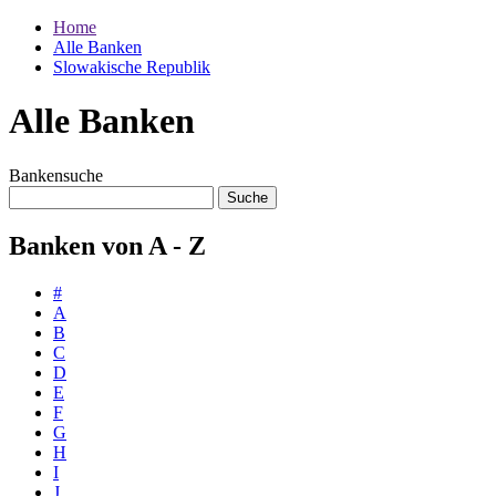
Home
Alle Banken
Slowakische Republik
Alle Banken
Bankensuche
Banken von A - Z
#
A
B
C
D
E
F
G
H
I
J