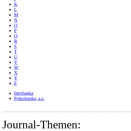
K
L
M
N
O
P
Q
R
S
T
U
V
W
X
Y
Z
Istrobanka
Polnobanka, a.s.
Journal-Themen: