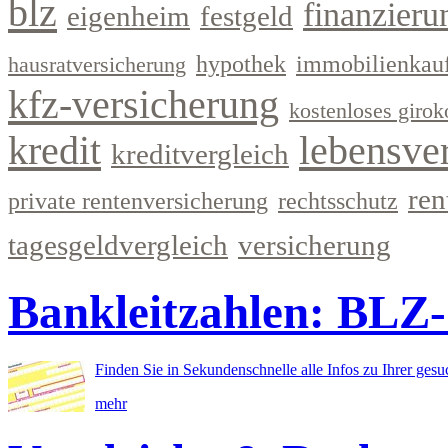
blz
finanzieru
eigenheim
festgeld
hypothek
immobilienkau
hausratversicherung
kfz-versicherung
kostenloses girok
kredit
lebensve
kreditvergleich
ren
private rentenversicherung
rechtsschutz
tagesgeldvergleich
versicherung
Bankleitzahlen: BLZ
Finden Sie in Sekundenschnelle alle Infos zu Ihrer ges
mehr