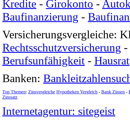
Kredite
-
Girokonto
-
Autok
Baufinanzierung
-
Baufinan
Versicherungsvergleiche: K
Rechtsschutzversicherung
Berufsunfähigkeit
-
Hausrat
Banken:
Bankleitzahlensuc
Top Themen
:
Zinsvergleiche
Hypotheken Vergleich
-
Bank Zinsen
-
Zinssatz
Internetagentur: sitegeist