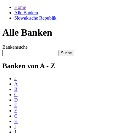
Home
Alle Banken
Slowakische Republik
Alle Banken
Bankensuche
Banken von A - Z
#
A
B
C
D
E
F
G
H
I
J