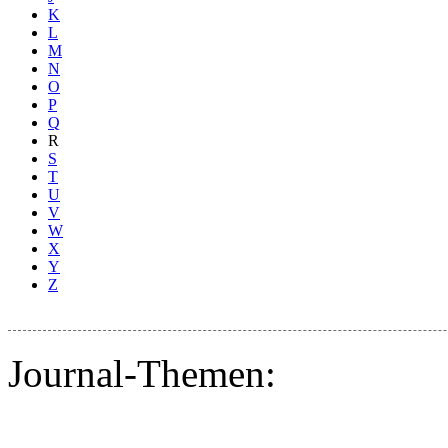
K
L
M
N
O
P
Q
R
S
T
U
V
W
X
Y
Z
Journal-Themen: