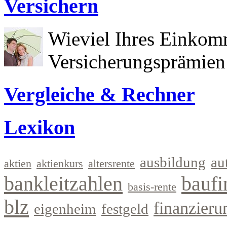
Versichern
Wieviel Ihres Einkom
Versicherungsprämien 
Vergleiche & Rechner
Lexikon
ausbildung
au
aktien
aktienkurs
altersrente
bankleitzahlen
baufi
basis-rente
blz
finanzieru
eigenheim
festgeld