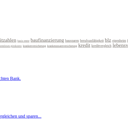
itzahlen
baufinanzierung
blz
bausparen
berufsunfähigkeit
eigenheim
basis-rente
kredit
lebens
kreditvergleich
krankenversicherung
krankenzusatzversicherung
stenloses girokonto
uchten Bank.
rgleichen und sparen...