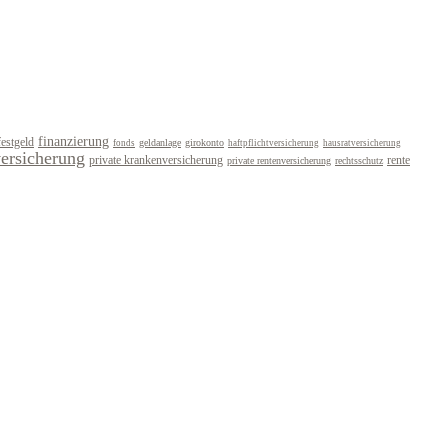
finanzierung
festgeld
geldanlage
girokonto
fonds
haftpflichtversicherung
hausratversicherung
versicherung
private krankenversicherung
rente
private rentenversicherung
rechtsschutz