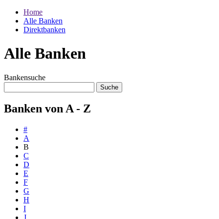
Home
Alle Banken
Direktbanken
Alle Banken
Bankensuche
Banken von A - Z
#
A
B
C
D
E
F
G
H
I
J