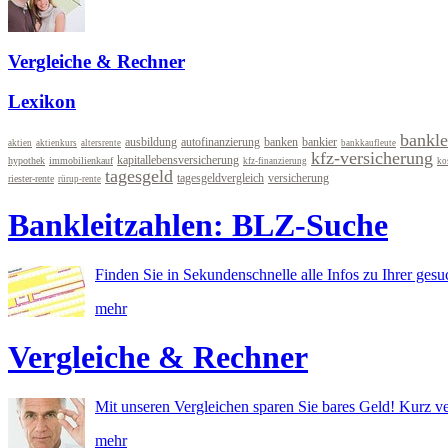
Vergleiche & Rechner
Lexikon
bankle
ausbildung
autofinanzierung
banken
bankier
aktien
aktienkurs
altersrente
bankkaufleute
kfz-versicherung
kapitallebensversicherung
hypothek
immobilienkauf
kfz-finanzierung
ko
tagesgeld
tagesgeldvergleich
versicherung
riester-rente
rürup-rente
Bankleitzahlen: BLZ-Suche
Finden Sie in Sekundenschnelle alle Infos zu Ihrer ges
mehr
Vergleiche & Rechner
Mit unseren Vergleichen sparen Sie bares Geld! Kurz ve
mehr