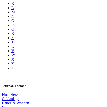
K
L
M
N
O
P
Q
R
S
T
U
V
W
X
Y
Z
Journal-Themen:
Finanzieren
Geldanlage
Bauen & Wohnen