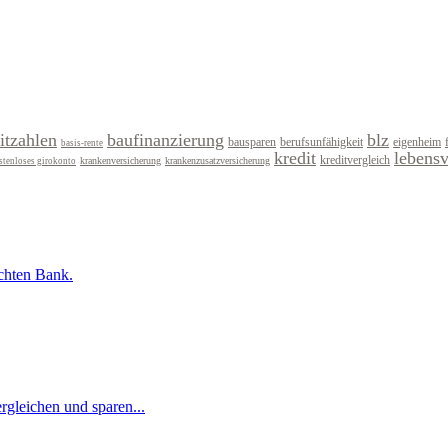
itzahlen
baufinanzierung
blz
bausparen
berufsunfähigkeit
eigenheim
basis-rente
kredit
lebens
kreditvergleich
krankenversicherung
krankenzusatzversicherung
stenloses girokonto
uchten Bank.
rgleichen und sparen...