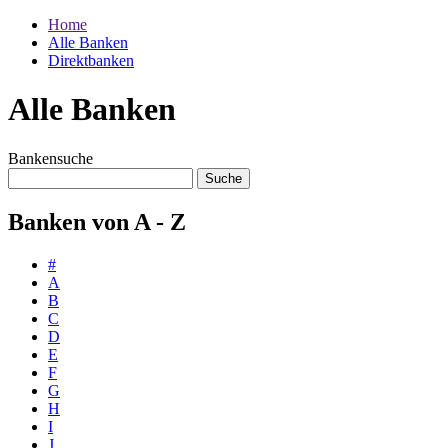
Home
Alle Banken
Direktbanken
Alle Banken
Bankensuche
Banken von A - Z
#
A
B
C
D
E
F
G
H
I
J