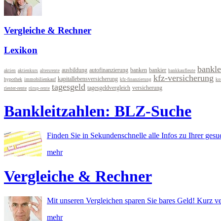
Vergleiche & Rechner
Lexikon
bankle
ausbildung
autofinanzierung
banken
bankier
aktien
aktienkurs
altersrente
bankkaufleute
kfz-versicherung
kapitallebensversicherung
hypothek
immobilienkauf
kfz-finanzierung
ko
tagesgeld
tagesgeldvergleich
versicherung
riester-rente
rürup-rente
Bankleitzahlen: BLZ-Suche
Finden Sie in Sekundenschnelle alle Infos zu Ihrer ges
mehr
Vergleiche & Rechner
Mit unseren Vergleichen sparen Sie bares Geld! Kurz ve
mehr