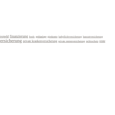
finanzierung
festgeld
geldanlage
girokonto
fonds
haftpflichtversicherung
hausratversicherung
versicherung
private krankenversicherung
rente
private rentenversicherung
rechtsschutz