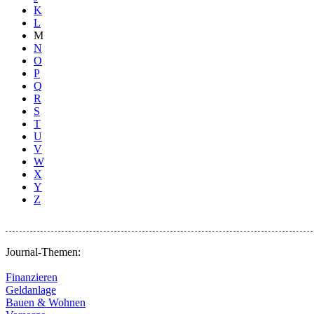
K
L
M
N
O
P
Q
R
S
T
U
V
W
X
Y
Z
Journal-Themen:
Finanzieren
Geldanlage
Bauen & Wohnen