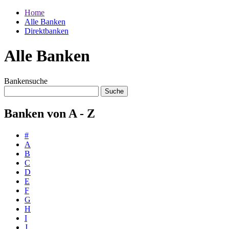
Home
Alle Banken
Direktbanken
Alle Banken
Bankensuche
Banken von A - Z
#
A
B
C
D
E
F
G
H
I
J