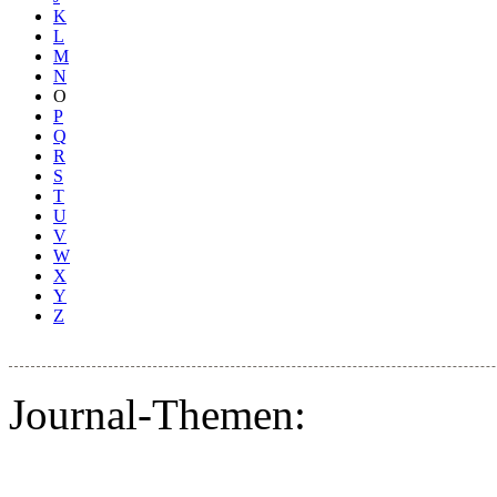
K
L
M
N
O
P
Q
R
S
T
U
V
W
X
Y
Z
Journal-Themen: