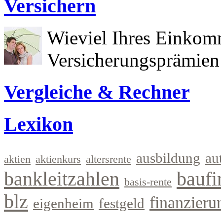
Versichern
Wieviel Ihres Einkom
Versicherungsprämien 
Vergleiche & Rechner
Lexikon
ausbildung
au
aktien
aktienkurs
altersrente
bankleitzahlen
baufi
basis-rente
blz
finanzieru
eigenheim
festgeld