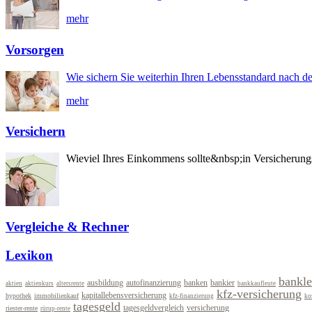
mehr
Vorsorgen
Wie sichern Sie weiterhin Ihren Lebensstandard nach d
mehr
Versichern
Wieviel Ihres Einkommens sollte&nbsp;in Versicherung
Vergleiche & Rechner
Lexikon
bankle
ausbildung
autofinanzierung
banken
bankier
aktien
aktienkurs
altersrente
bankkaufleute
kfz-versicherung
kapitallebensversicherung
hypothek
immobilienkauf
kfz-finanzierung
ko
tagesgeld
tagesgeldvergleich
versicherung
riester-rente
rürup-rente