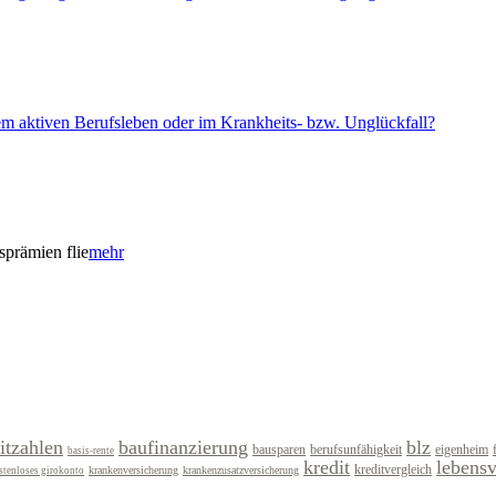
em aktiven Berufsleben oder im Krankheits- bzw. Unglückfall?
sprämien flie
mehr
itzahlen
baufinanzierung
blz
bausparen
berufsunfähigkeit
eigenheim
basis-rente
kredit
lebens
kreditvergleich
krankenversicherung
krankenzusatzversicherung
stenloses girokonto