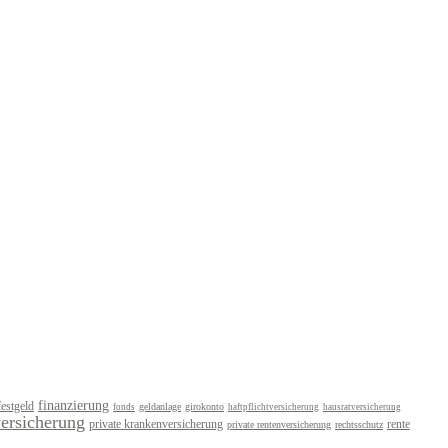
finanzierung
festgeld
geldanlage
girokonto
fonds
haftpflichtversicherung
hausratversicherung
versicherung
private krankenversicherung
rente
private rentenversicherung
rechtsschutz