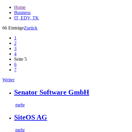
Home
Business
IT, EDV, TK
66 Einträge
Zurück
1
2
3
4
Seite 5
6
7
Weiter
Senator Software GmbH
mehr
SiteOS AG
mehr