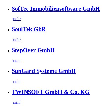
SofTec Immobiliensoftware GmbH
mehr
SoulTek GbR
mehr
StepOver GmbH
mehr
SunGard Systeme GmbH
mehr
TWINSOFT GmbH & Co. KG
mehr