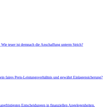
? Wie teuer ist demnach die Anschaffung unterm Strich?
ein faires Preis-Leistungsverhältnis und gewährt Einlagensicherung?
angfristigsten Entscheidungen in finanziellen Angelegenheiten.