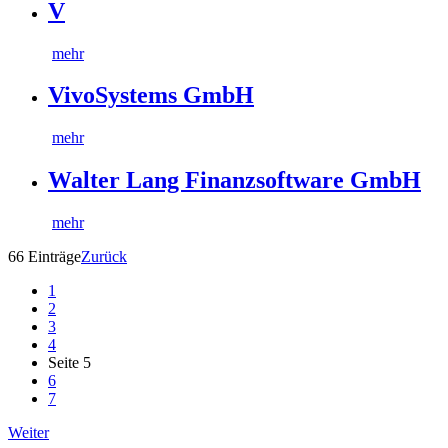
V
mehr
VivoSystems GmbH
mehr
Walter Lang Finanzsoftware GmbH
mehr
66 Einträge
Zurück
1
2
3
4
Seite 5
6
7
Weiter