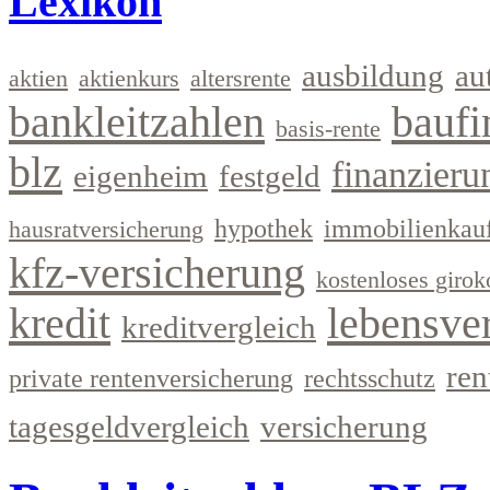
Lexikon
ausbildung
au
aktien
aktienkurs
altersrente
bankleitzahlen
baufi
basis-rente
blz
finanzieru
eigenheim
festgeld
hypothek
immobilienkau
hausratversicherung
kfz-versicherung
kostenloses girok
kredit
lebensve
kreditvergleich
ren
private rentenversicherung
rechtsschutz
tagesgeldvergleich
versicherung