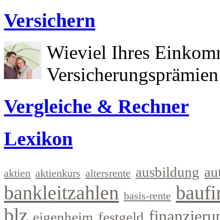
Versichern
Wieviel Ihres Einkom
Versicherungsprämien 
Vergleiche & Rechner
Lexikon
ausbildung
au
aktien
aktienkurs
altersrente
bankleitzahlen
baufi
basis-rente
blz
finanzieru
eigenheim
festgeld