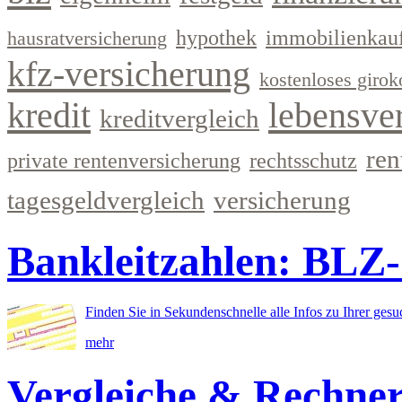
hypothek
immobilienkau
hausratversicherung
kfz-versicherung
kostenloses girok
kredit
lebensve
kreditvergleich
ren
private rentenversicherung
rechtsschutz
tagesgeldvergleich
versicherung
Bankleitzahlen: BLZ
Finden Sie in Sekundenschnelle alle Infos zu Ihrer ges
mehr
Vergleiche & Rechne