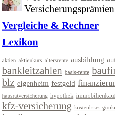
Versicherungsprämien 
Vergleiche & Rechner
Lexikon
ausbildung
au
aktien
aktienkurs
altersrente
bankleitzahlen
baufi
basis-rente
blz
finanzieru
eigenheim
festgeld
hypothek
immobilienkau
hausratversicherung
kfz-versicherung
kostenloses girok