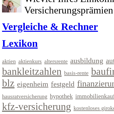
Versicherungsprämien 
Vergleiche & Rechner
Lexikon
ausbildung
au
aktien
aktienkurs
altersrente
bankleitzahlen
baufi
basis-rente
blz
finanzieru
eigenheim
festgeld
hypothek
immobilienkau
hausratversicherung
kfz-versicherung
kostenloses girok