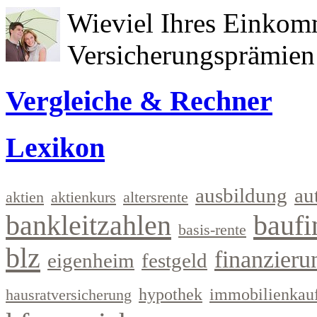
Wieviel Ihres Einkom
Versicherungsprämien 
Vergleiche & Rechner
Lexikon
ausbildung
au
aktien
aktienkurs
altersrente
bankleitzahlen
baufi
basis-rente
blz
finanzieru
eigenheim
festgeld
hypothek
immobilienkau
hausratversicherung