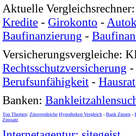
Aktuelle Vergleichsrechner
Kredite
-
Girokonto
-
Autok
Baufinanzierung
-
Baufinan
Versicherungsvergleiche: K
Rechtsschutzversicherung
Berufsunfähigkeit
-
Hausrat
Banken:
Bankleitzahlensuc
Top Themen
:
Zinsvergleiche
Hypotheken Vergleich
-
Bank Zinsen
-
Zinssatz
Internetagentur: sitegeist