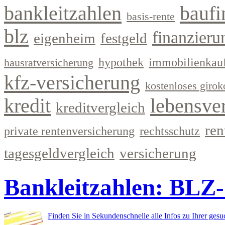
bankleitzahlen
baufi
basis-rente
blz
finanzieru
eigenheim
festgeld
hypothek
immobilienkau
hausratversicherung
kfz-versicherung
kostenloses girok
kredit
lebensve
kreditvergleich
ren
private rentenversicherung
rechtsschutz
tagesgeldvergleich
versicherung
Bankleitzahlen: BLZ
Finden Sie in Sekundenschnelle alle Infos zu Ihrer ges