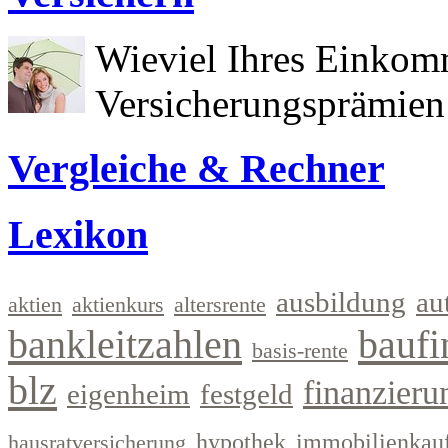
Wieviel Ihres Einkom
Versicherungsprämien 
Vergleiche & Rechner
Lexikon
ausbildung
au
aktien
aktienkurs
altersrente
bankleitzahlen
baufi
basis-rente
blz
finanzieru
eigenheim
festgeld
hypothek
immobilienkau
hausratversicherung