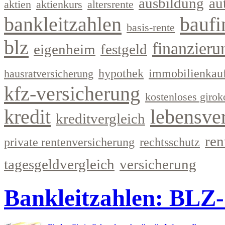
ausbildung
au
aktien
aktienkurs
altersrente
bankleitzahlen
baufi
basis-rente
blz
finanzieru
eigenheim
festgeld
hypothek
immobilienkau
hausratversicherung
kfz-versicherung
kostenloses girok
kredit
lebensve
kreditvergleich
ren
private rentenversicherung
rechtsschutz
tagesgeldvergleich
versicherung
Bankleitzahlen: BLZ