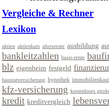
Vergleiche & Rechner
Lexikon
ausbildung
au
aktien
aktienkurs
altersrente
bankleitzahlen
baufi
basis-rente
blz
finanzieru
eigenheim
festgeld
hypothek
immobilienkau
hausratversicherung
kfz-versicherung
kostenloses girok
kredit
lebensve
kreditvergleich