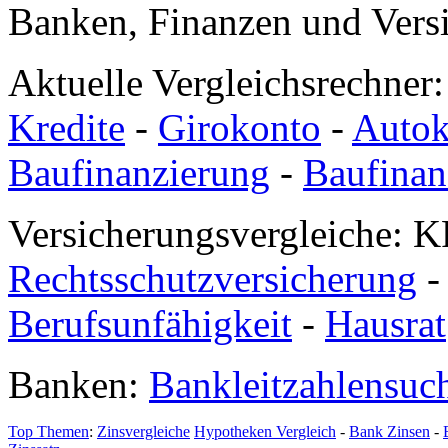
Banken, Finanzen und Vers
Aktuelle Vergleichsrechner
Kredite
-
Girokonto
-
Autok
Baufinanzierung
-
Baufinan
Versicherungsvergleiche: K
Rechtsschutzversicherung
Berufsunfähigkeit
-
Hausrat
Banken:
Bankleitzahlensuc
Top Themen
:
Zinsvergleiche
Hypotheken Vergleich
-
Bank Zinsen
-