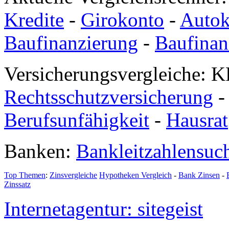
Kredite
-
Girokonto
-
Autok
Baufinanzierung
-
Baufinan
Versicherungsvergleiche: K
Rechtsschutzversicherung
Berufsunfähigkeit
-
Hausrat
Banken:
Bankleitzahlensuc
Top Themen
:
Zinsvergleiche
Hypotheken Vergleich
-
Bank Zinsen
-
Zinssatz
Internetagentur: sitegeist